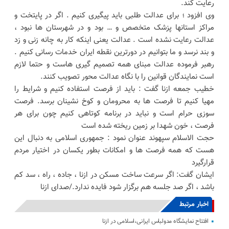
رعایت کند.
وی افزود ؛ برای عدالت طلبی باید پیگیری کنیم . اگر در پایتخت و
مراکز استانها پزشک متخصص و … بود و در شهرستان ها نبود ،
عدالت رعایت نشده است . عدالت یعنی اینکه کار به چانه زنی و زد
و بند نرسد و ما بتوانیم در دورترین نقطه ایران خدمات رسانی کنیم .
رهبر فرموده عدالت مبنای همه تصمیم گیری هاست و حتما لازم
است نمایندگان قوانین را با نگاه عدالت محور تصویب کنند.
خطیب جمعه ازنا گفت : باید از فرصت استفاده کنیم و شرایط را
مهیا کنیم تا فرصت ها به محرومان و کوخ نشینان برسد. فرصت
سوزی حرام است و نباید در برنامه کوتاهی کنیم چون برای هر
فرصت ، خون شهدا بر زمین ریخته شده است
حجت الاسلام سپهوند عنوان نمود : جمهوری اسلامی به دنبال این
هست که همه فرصت ها و امکانات بطور یکسان در اختیار مردم
قرارگیرد
ایشان گفت: اگر سرعت ساخت مسکن در ازنا ، جاده ، راه ، سد کم
باشد ، اگر صد جلسه هم برگزار شود فایده ندارد./صدای ازنا
اخبار مرتبط
افتتاح نمایشگاه مدولباس ایرانی،اسلامی در ازنا