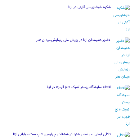
شکوه خوشنویسی آئینی در ازنا
حضور هنرمندان ازنا در پویش ملی رزمایش میدان هنر
افتتاح نمایشگاه پوستر کمیک «نخ قرمز» در ازنا
تلاقی ایمان، حماسه و هنر؛ در هشتاد و چهارمین شبِ بعث خیابانی ازنا