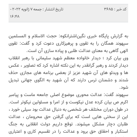
کد خبر : 3685
تاریخ انتشار : جمعه 7 ژانویه 2022 -
16:48
به گزارش پایگاه خبری نگین‌اشترانکوه: حجت الاسلام و المسلمین
سپهوند همگان را به تقوی و پرهیزکاری دعوت کرد و گفت: تقوی
الهی گاهی به معنای عدالت طلبی و پیاده سازی آن است‌.
وی بیان کرد ؛ دیدار خانواده معظم شهید سلیمانی با رهبر انقلاب
دیدار کردند و رهبر گرانقدر به این نکته اشاره کرد که تصاویر ، عکس
ها و ویدئو های آن شهید عزیز از بعضی برنامه های مجازی حذف
شدند و دشمنان ترس دارند که آن شهید به الگوی جهانی تبدیل
شود.
سپهوند گفت: عدالت محوری موضوع اصلی جامعه ماست و پیامبر
اکرم ص بیان کرده عدل نیکوست و از امرا و مسئولین نیکوتر است.
در طول دوران مختلف هر شخصی به دنبال عدالت بود سیلی خورد ،
این از سختی هایی است که برای گرفتن حق محرومان ، عدالت
طلبان دچار مشکل میشوند. توقع داریم دولت انقلابی به جنگ
استکبار و احقاق حق برود و عدالت را در تقسیم کاری و اعتباری