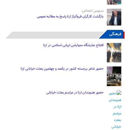
سرویس اجتماعی:
بازگشت کارگران فروآلیاژ ازنا پاسخ به مطالبه عمومی
فرهنگی
افتتاح نمایشگاه مدولباس ایرانی،اسلامی در ازنا
حضور شاعر برجسته کشور در یکصد و چهلمین بعثت خیابانی ازنا
حضور هنرمندان ازنا در مراسم بعثت خیابانی