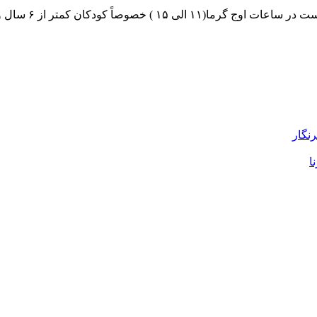
رنگار
ا