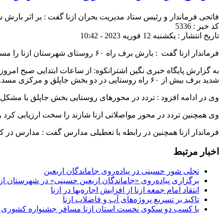
فاتحی فرماندار و رئیس ستاد مدیریت بحران ازنا گفت : بر اثر بارش شدید برف بیش از ۶۰ راه روستایی در دو بخش جاپلق و مرکزی مسدود شده است ک
کد خبر : 5336
تاریخ انتشار : یکشنبه 12 فوریه 2023 - 10:42
فرماندار ازنا گفت : بارش برف راه ۶۰ روستای شهرستان ازنا را مسدود کرده است.
به گزارش پایگاه خبری نگین اشترانکوه: از ساعات ابتدایی صبح امروز
شدید برف بیش از ۶۰ راه روستایی در دو بخش جاپلق و مرکزی مسدود شده است که عمده مسدودی ها در بخش جاپلق است.
وی در ادامه افزود : تردد در محورهای روستایی بخش جاپلق با مشکل 
وی همچنین تردد در محور مواصلاتی ازنا شازند را سخت ارزیابی کرد 
فرماندار ازنا همچنین در رابطه با تعطیلی مدارس گفت : مدارس در
اخبار مرتبط
تجلی شور حسینی در پیاده‌روی جاماندگان اربعین
برگزاری پیاده‌روی «جاماندگان اربعین حسینی» در شهرستان ازن
انتقاد امام جمعه ازنا از افزایش اجاره‌بها در ازنا
تاکید بر تسریع پروژه‌های آب و فاضلاب ازنا
با کسب دو سکوی نخست استان ازنا مسافر جشنواره کشوری 