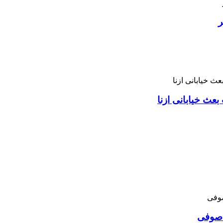
ر
بعث خیابانی ازنا
د صوفی