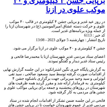
برپایی جشن ۴ کیلومتری و ۴۰
موکب علوی در ازنا
در روز عید غدیر و برپایی جشن ۴ کیلومتری در قالب ۴۰ موکب
علوی و حرکت دسته عشاق امیرالمومنین (ع) در شهرستان ازنا را
از جمله ویژه برنامه‌های غدیر است.
کد خبر : 6113
تاریخ انتشار : چهارشنبه 5 جولای 2023 - 13:08
جشن ۴ کیلومتری و ۴۰ موکب علوی در ازنا برگزار می شود.
اعضای ستاد مردمی غدیر شهرستان ازنا با محمدرضا فاتحی و
رئیس ستاد غدیر دیدار و گفتگو نمودند.
به گزارش پایگاه خبری نگین اشترانکوه: در این جلسه گزارش نهایی
از اقدامات صورت گرفته توسط سید مسعود صالحی ، سید تقی
ابوترابی و سید وحید میربراتی جهت برگزاری باشکوه جشن ۴
کیلومتری به فرماندار ارائه شد و مقرر گردید همه ظرفیت های
شهرستان در روزهای پنجشنبه و جمعه برای برپایی مواکب علوی و
جشن های مردمی به کار گرفته شود.
فاتحی در این جلسه ضمن تشکر از اقدامات انجام شده در ستاد
مردمی غدیر از عموم شهروندان خواست تا در برپایی جشن های