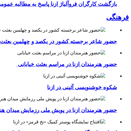
بازگشت کارگران فروآلیاژ ازنا پاسخ به مطالبه عموم
فرهنگی
حضور شاعر برجسته کشور در یکصد و چهلمین بعثت خی
حضور هنرمندان ازنا در مراسم بعثت خیابانی
شکوه خوشنویسی آئینی در ازنا
حضور هنرمندان ازنا در پویش ملی رزمایش میدان هن