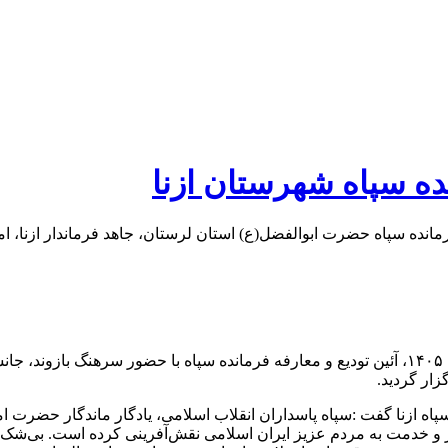
نده سپاه شهرستان ازنا
رمانده سپاه حضرت ابوالفضل(ع) استان لرستان، جاهد فرماندار ازنا، 
به گزارش پایگاه خبری نگین اشترانکوه: امروز یکشنبه ۱۰ خرداده ماه ۱۴۰۵، آئین تودیع و معارفه فرم
زار گردید.
سپاه ازنا گفت :سپاه پاسداران انقلاب اسلامی، یادگار ماندگار حضرت 
ر و خدمت به مردم عزیز ایران اسلامی نقش‌آفرینی کرده است. بی‌شک، س