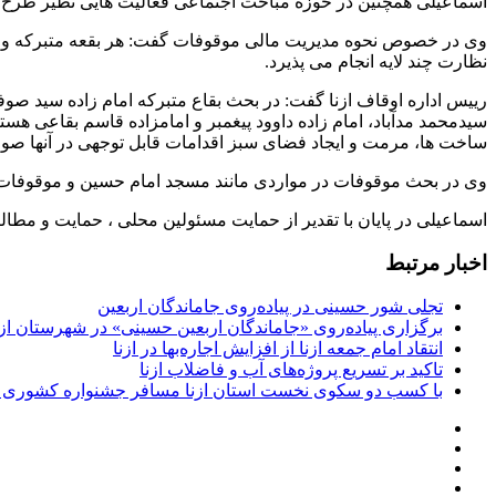
اسماعیلی همچنین در حوزه مباحث اجتماعی فعالیت هایی نظیر طرح آ
وی در خصوص نحوه مدیریت مالی موقوفات گفت: هر بقعه متبرکه و
نظارت چند لایه انجام‌ می پذیرد.
رییس اداره اوقاف ازنا گفت: در بحث بقاع متبرکه امام زاده سید صوفی 
سیدمحمد مدآباد، امام زاده داوود پیغمبر و امامزاده قاسم بقاعی هست
ساخت ها، مرمت و ایجاد فضای سبز اقدامات قابل توجهی در آنها ص
وی در بحث موقوفات در مواردی مانند مسجد امام حسین و موقوفات 
اسماعیلی در پایان با تقدیر از حمایت مسئولین محلی ، حمایت و مطال
اخبار مرتبط
تجلی شور حسینی در پیاده‌روی جاماندگان اربعین
برگزاری پیاده‌روی «جاماندگان اربعین حسینی» در شهرستان ازن
انتقاد امام جمعه ازنا از افزایش اجاره‌بها در ازنا
تاکید بر تسریع پروژه‌های آب و فاضلاب ازنا
با کسب دو سکوی نخست استان ازنا مسافر جشنواره کشوری 