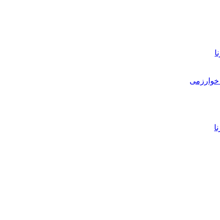
ا
خوارزمی
ا