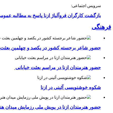
سرویس اجتماعی:
بازگشت کارگران فروآلیاژ ازنا پاسخ به مطالبه عموم
فرهنگی
حضور شاعر برجسته کشور در یکصد و چهلمین بعثت خی
حضور هنرمندان ازنا در مراسم بعثت خیابانی
شکوه خوشنویسی آئینی در ازنا
حضور هنرمندان ازنا در پویش ملی رزمایش میدان هن