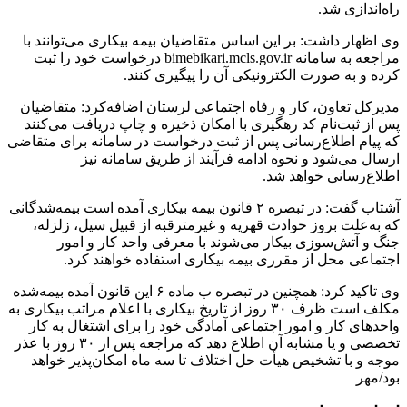
راه‌اندازی شد.
وی اظهار داشت: بر این اساس متقاضیان بیمه بیکاری می‌توانند با
مراجعه به سامانه bimebikari.mcls.gov.ir درخواست خود را ثبت
کرده و به صورت الکترونیکی آن را پیگیری کنند.
مدیرکل تعاون، کار و رفاه اجتماعی لرستان اضافه‌کرد: متقاضیان
پس از ثبت‌نام کد رهگیری با امکان ذخیره و چاپ دریافت می‌کنند
که پیام اطلاع‌رسانی پس از ثبت درخواست در سامانه برای متقاضی
ارسال می‌شود و نحوه ادامه فرآیند از طریق سامانه نیز
اطلاع‌رسانی خواهد شد.
آشتاب گفت: در تبصره ۲ قانون بیمه بیکاری آمده است بیمه‌شدگانی
که به‌علت بروز حوادث قهریه و غیرمترقبه از قبیل سیل، زلزله،
جنگ و آتش‌سوزی بیکار می‌شوند با معرفی واحد کار و امور
اجتماعی محل از مقرری بیمه بیکاری استفاده خواهند کرد.
وی تاکید کرد: همچنین در تبصره ب ماده ۶ این قانون آمده بیمه‌شده
مکلف است ظرف ۳۰ روز از تاریخ بیکاری با اعلام مراتب بیکاری به
واحدهای کار و امور اجتماعی آمادگی خود را برای اشتغال به کار
تخصصی و یا مشابه آن اطلاع دهد که مراجعه پس از ۳۰ روز با عذر
موجه و با تشخیص هیأت حل اختلاف تا سه ماه امکان‌پذیر خواهد
بود/مهر