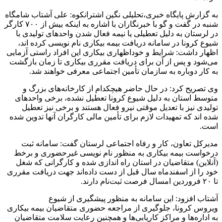
به گزارش پایگاه خبری،تحلیلی نگین اشترانکوه: علی آشتاب شامگاه
شنبه در گفت و گو با خبرنگاران با اشاره به اینکه بیش از ۷۰۰ کارگر
در لرستان به دلیل تعطیلی یا نیمه فعال شدن واحدهای تولیدی با
شیوع کرونا در سامانه دریافت بیمه بیکاری نام نویسی کرده اند،
اظهار داشت: شرایط و خوداظهاری بیکاری این افراد راستی آزمایی
می‌شود و پس از آن برای دریافت مقرری بیکاری تا زمان بازگشت
به کار دوباره به سازمان تأمین اجتماعی معرفی خواهند شد.
وی تصریح کرد: در حال حاضر هیچکدام از کارخانه‌های بزرگ و
متوسط استان به دلیل شیوع کرونا تعطیل نشده، برخی واحدهای
تولیدی نیز با تعدیل موقتی نیرو فعال هستند و برخی نیز تعطیل
شده اند که تمهیدات لازم برای تأمین مالی کارگران آنها تدوین شده
است.
مدیرکل تعاون، کار و رفاه اجتماعی لرستان گفت: سامانه ثبت
درخواست بیمه بیکاری به منظور نام نویسی غیرحضوری و برخط
(آنلاین) متقاضیان در استان راه اندازی شده و کارگرانی که شغل
خود را از اسفندماه سال قبل از دست داده‌اند جهت دریافت مقرری
تا ۲۰ فروردین امسال فرصت ثبت‌نام دارند.
آشتاب افزود: این سامانه به منظور پیشگیری از شیوع
ویروس کرونا، جلوگیری از مراجعه حضوری متقاضیان بیمه بیکاری
به اداره‌ها و مراکز کاریابی‌ها و همچنین رعایت سلامت متقاضیان