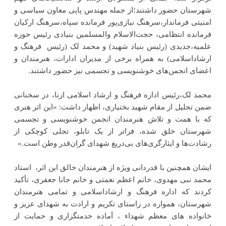
شهرستان حضور داشتند؛از جمله مهندس پاپی معاون سیاسی و
امنیتی فرماندار،سرهنگ نیازی‌پور فرمانده سپاه،سرهنگ ارکیان
فرمانده انتظامی، حجت‌الاسلام والمسلمین بنیادی رئیس حوزه
علمیه،جدیدی (رئیس بنیاد شهید) و محمد لک (رئیس فرهنگ و
ارشاداسلامی) به همراه برخی از مدیران ادارات، هنرمندان و
اعضای انجمن‌های خوشنویسی و تجسمی نیز حضور داشتند.
محمد لک،رئیس اداره فرهنگ و ارشاد اسلامی ازنا، در سخنانی
ضمن تجلیل از مقام شهید بختیاری، اظهار داشت: «این اثر هنری
که با همت و تلاش هنرمندان انجمن خوشنویسی و تجسمی
شهرستان خلق شده، فراتر از یک تابلو، تجلی کوچکی از
رشادت‌ها و ایثارگری‌های بی‌دریغ شهدای گران‌قدر وطن است.»
ایشان همچنین با قدردانی ویژه از هنرمندان خالق این اثر، استاد
محمد نبی مهدوی، خانم اعظم نعمتی و خانم جانا جعفری، تأکید
کردند که اداره فرهنگ و ارشاداسلامی و تمامی هنرمندان
شهرستان، همواره در راستای تکریم و ارادت به شهدای عزیز و
خانواده های معظم شهداء ، آماده خدمتگزاری و حمایت از