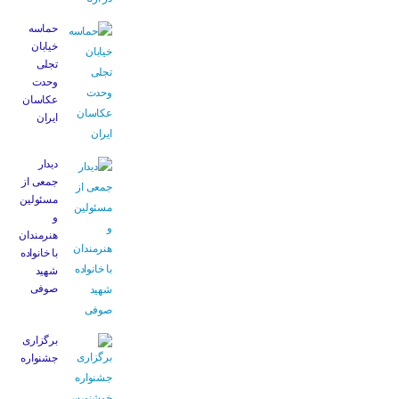
حماسه
خیابان
تجلی
وحدت
عکاسان
ایران
دیدار
جمعی از
مسئولین
و
هنرمندان
با خانواده
شهید
صوفی
برگزاری
جشنواره