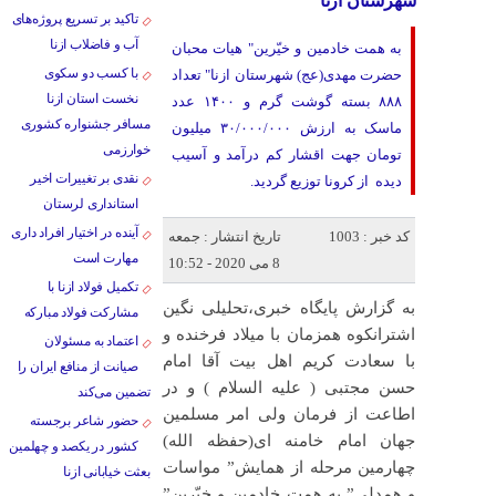
شهرستان ازنا
تاکید بر تسریع پروژه‌های
آب و فاضلاب ازنا
به همت خادمین و خیّرین" هیات محبان
با کسب دو سکوی
حضرت مهدی(عج) شهرستان ازنا" تعداد
نخست استان ازنا
۸۸۸ بسته گوشت گرم و ۱۴۰۰ عدد
مسافر جشنواره کشوری
ماسک به ارزش ۳۰/۰۰۰/۰۰۰ میلیون
خوارزمی
تومان جهت اقشار کم درآمد و آسیب
نقدی بر تغییرات اخیر
دیده از کرونا توزیع گردید.
استانداری لرستان
آینده در اختیار افراد داری
کد خبر : 1003
تاریخ انتشار : جمعه
مهارت است
8 می 2020 - 10:52
تکمیل فولاد ازنا با
به گزارش پایگاه خبری،تحلیلی نگین
مشارکت فولاد مبارکه
اشترانکوه همزمان با میلاد فرخنده و
اعتماد به مسئولان
با سعادت کریم اهل بیت آقا امام
صیانت از منافع ایران را
حسن مجتبی ( علیه السلام ) و در
تضمین می‌کند
اطاعت از فرمان ولی امر مسلمین
حضور شاعر برجسته
جهان امام خامنه ای(حفظه الله)
کشور در یکصد و چهلمین
چهارمین مرحله از همایش” مواسات
بعثت خیابانی ازنا
و همدلی” به همت خادمین و خیّرین”