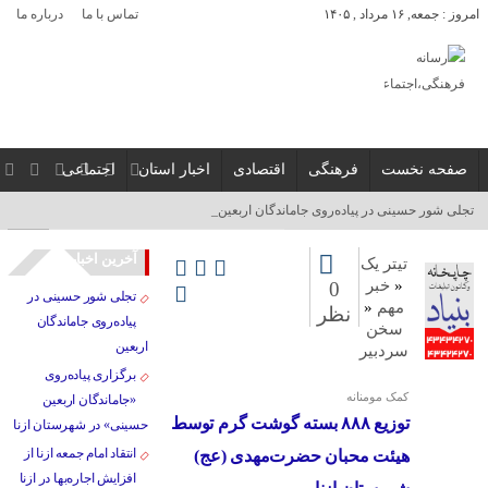
امروز : جمعه, ۱۶ مرداد , ۱۴۰۵
تماس با ما
درباره ما
صفحه نخست
فرهنگی
اقتصادی
اخبار استان
اجتماعی
برگ_
آخرین اخبار
تیتر یک
«
خبر
0
تجلی شور حسینی در
مهم
«
نظر
پیاده‌روی جاماندگان
سخن
اربعین
سردبیر
برگزاری پیاده‌روی
کمک مومنانه
«جاماندگان اربعین
توزیع ۸۸۸ بسته گوشت گرم توسط
حسینی» در شهرستان ازنا
انتقاد امام جمعه ازنا از
هیئت محبان حضرت‌مهدی (عج)
افزایش اجاره‌بها در ازنا