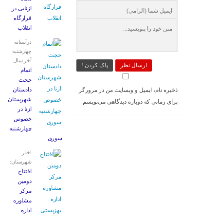
ازنایی در
قرارگاه
انقلاب
درآستانه
چهارشنبه
آخر سال
ارسال نظر
پاک کردن !
اتمام
حجت
دادستان
ذخیره نام، ایمیل و وبسایت من در مرورگر
شهرستان
برای زمانی که دوباره دیدگاهی می‌نویسم.
ازنا در
خصوص
چهارشنبه
‌سوری
اخبار
شهرستان:
افتتاح
دومین
مرکز
مشاوره
اداره