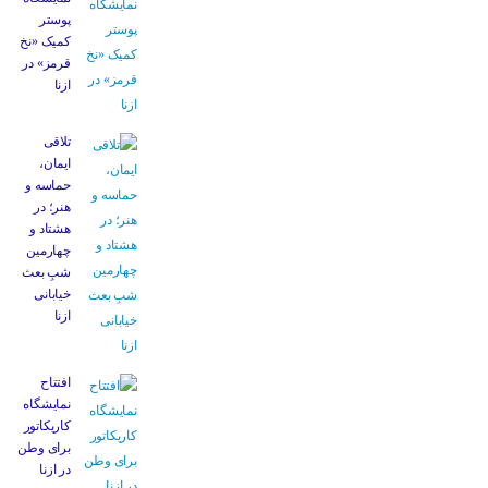
پوستر
کمیک «نخ
قرمز» در
ازنا
تلاقی
ایمان،
حماسه و
هنر؛ در
هشتاد و
چهارمین
شبِ بعث
خیابانی
ازنا
افتتاح
نمایشگاه
کاریکاتور
برای وطن
در ازنا