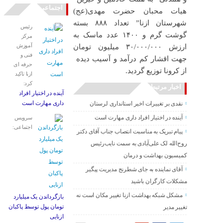
اجتماعی
هیات محبان حضرت مهدی(عج)
شهرستان ازنا” تعداد ۸۸۸ بسته
رئیس
گوشت گرم و ۱۴۰۰ عدد ماسک به
مرکز
آموزش
ارزش ۳۰/۰۰۰/۰۰۰ میلیون تومان
فنی و
جهت اقشار کم درآمد و آسیب دیده
حرفه ای
از کرونا توزیع گردید.
ازنا تاکید
کرد:
اخبار مرتبط
آینده در اختیار افراد
داری مهارت است
نقدی بر تغییرات اخیر استانداری لرستان
آینده در اختیار افراد داری مهارت است
سرویس
اجتماعی:
پیام تبریک به مناسبت انتصاب جناب آقای دکتر
روح‌الله لک علی‌آبادی به سمت نایب‌رئیس
کمیسیون بهداشت و درمان
آقای نماینده به جای شطرنج مدیریت پیگیر
مشکلات کارگران باشید
مشکل شبکه بهداشت ازنا تغییر مکان است نه
بازگرداندن یک میلیارد
تومان پول توسط پاکبان
تغییر مدیر
ازنایی