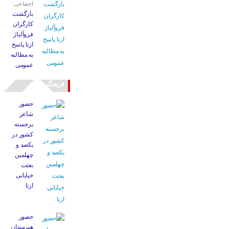
اجتماعی:
بازگشت
کارگران
فروآلیاژ
ازنا پاسخ
به مطالبه
عمومی
فرهنگی
حضور
شاعر
برجسته
کشور در
یکصد و
چهلمین
بعثت
خیابانی
ازنا
حضور
هنرمندان