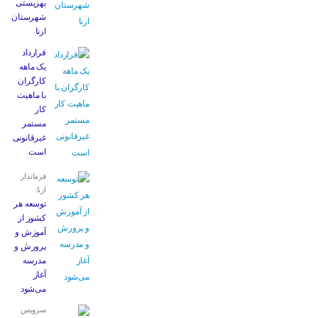
بهزیستی
شهرستان
ازنا
قرارداد
یک ماهه
کارگران
با ماهیت
کار
مستمر
غیرقانونی
است
فرماندار
ازنا:
توسعه هر
کشور از
آموزش و
پرورش و
مدرسه
آغاز
می‌شود
سرویس