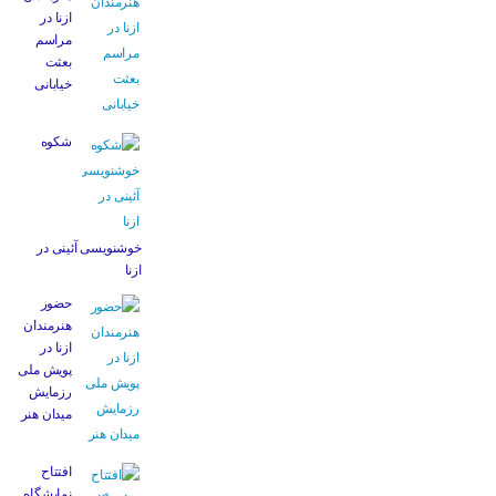
ازنا در
مراسم
بعثت
خیابانی
شکوه
خوشنویسی آئینی در
ازنا
حضور
هنرمندان
ازنا در
پویش ملی
رزمایش
میدان هنر
افتتاح
نمایشگاه