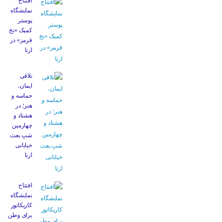
افتتاح
نمایشگاه
پوستر
کمیک «نخ
قرمز» در
ازنا
تلاقی
ایمان،
حماسه و
هنر؛ در
هشتاد و
چهارمین
شبِ بعث
خیابانی
ازنا
افتتاح
نمایشگاه
کاریکاتور
برای وطن