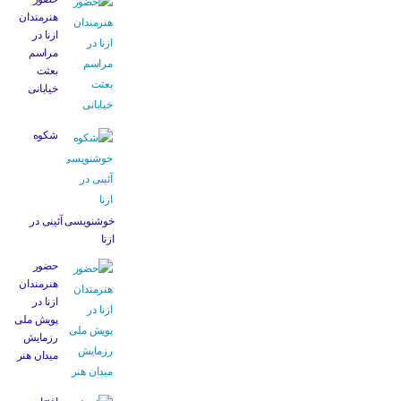
هنرمندان
ازنا در
مراسم
بعثت
خیابانی
شکوه
خوشنویسی آئینی در
ازنا
حضور
هنرمندان
ازنا در
پویش ملی
رزمایش
میدان هنر