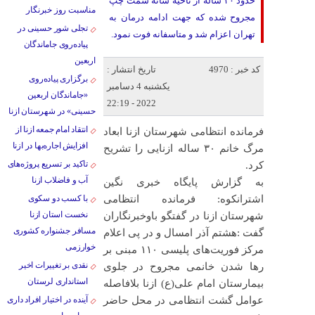
حدود ۳۰ ساله از ناحیه شانه سمت چپ
مناسبت روز خبرنگار
مجروح شده که جهت ادامه درمان به
تجلی شور حسینی در
تهران اعزام شد و متاسفانه فوت نمود.
پیاده‌روی جاماندگان
اربعین
کد خبر : 4970
تاریخ انتشار :
برگزاری پیاده‌روی
یکشنبه 4 دسامبر
«جاماندگان اربعین
2022 - 22:19
حسینی» در شهرستان ازنا
انتقاد امام جمعه ازنا از
فرمانده انتظامی شهرستان ازنا ابعاد
افزایش اجاره‌بها در ازنا
مرگ خانم ۳۰ ساله ازنایی را تشریح
تاکید بر تسریع پروژه‌های
کرد.
آب و فاضلاب ازنا
به گزارش پایگاه خبری نگین
اشترانکوه: فرمانده انتظامی
با کسب دو سکوی
نخست استان ازنا
شهرستان ازنا در گفتگو باوخبرنگاران
مسافر جشنواره کشوری
گفت :هشتم آذر امسال و در پی اعلام
خوارزمی
مرکز فوریت‌های پلیسی ۱۱۰ مبنی بر
نقدی بر تغییرات اخیر
رها شدن خانمی مجروح در جلوی
استانداری لرستان
بیمارستان امام علی(ع) ازنا بلافاصله
عوامل گشت انتظامی در محل حاضر
آینده در اختیار افراد داری