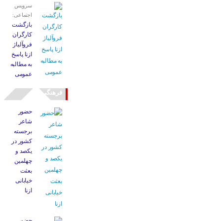
سرویس
اجتماعی:
بازگشت
کارگران
فروآلیاژ
ازنا پاسخ
به مطالبه
عمومی
فرهنگی
حضور
شاعر
برجسته
کشور در
یکصد و
چهلمین
بعثت
خیابانی
ازنا
حضور