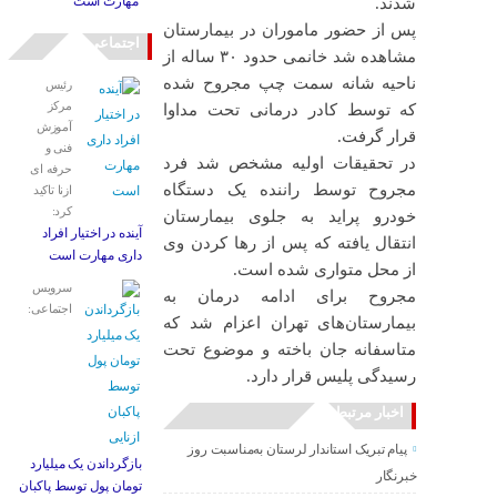
مهارت است
شدند.
پس از حضور ماموران در بیمارستان
اجتماعی
مشاهده شد خانمی حدود ۳۰ ساله از
ناحیه شانه سمت چپ مجروح شده
رئیس
مرکز
که توسط کادر درمانی تحت مداوا
آموزش
قرار گرفت.
فنی و
در تحقیقات اولیه مشخص شد فرد
حرفه ای
مجروح توسط راننده یک دستگاه
ازنا تاکید
کرد:
خودرو پراید به جلوی بیمارستان
آینده در اختیار افراد
انتقال یافته که پس از رها کردن وی
داری مهارت است
از محل متواری شده است.
سرویس
مجروح برای ادامه درمان به
اجتماعی:
بیمارستان‌های تهران اعزام شد که
متاسفانه جان باخته و موضوع تحت
رسیدگی پلیس قرار دارد.
اخبار مرتبط
پیام تبریک استاندار لرستان به‌مناسبت روز
بازگرداندن یک میلیارد
خبرنگار
تومان پول توسط پاکبان