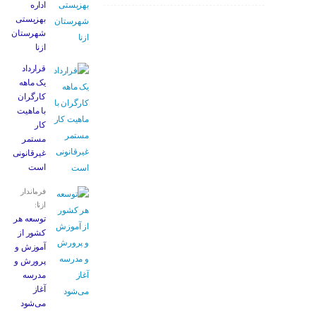
اداره
بهزیستی
شهرستان
ازنا
قرارداد
یک ماهه
کارگران
با ماهیت
کار
مستمر
غیرقانونی
است
فرماندار
ازنا:
توسعه هر
کشور از
آموزش و
پرورش و
مدرسه
آغاز
می‌شود