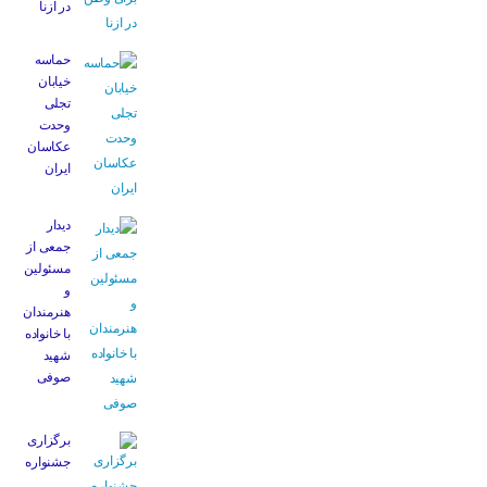
در ازنا
حماسه
خیابان
تجلی
وحدت
عکاسان
ایران
دیدار
جمعی از
مسئولین
و
هنرمندان
با خانواده
شهید
صوفی
برگزاری
جشنواره