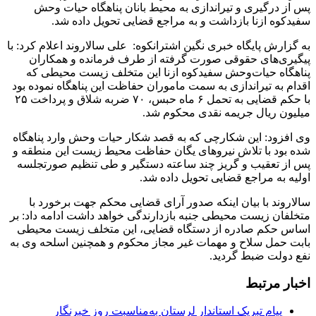
پس از درگیری و تیراندازی به محیط بانان پناهگاه حیات وحش
سفیدکوه ازنا بازداشت و به مراجع قضایی تحویل داده شد.
به گزارش پایگاه خبری نگین اشترانکوه: علی سالاروند اعلام کرد: با
پیگیری‌های حقوقی صورت گرفته از طرف فرمانده و همکاران
پناهگاه حیات‌وحش سفیدکوه ازنا این متخلف زیست محیطی که
اقدام به تیراندازی به سمت ماموران حفاظت این پناهگاه نموده بود
با حکم قضایی به تحمل ۶ ماه حبس، ٧٠ ضربه شلاق و پرداخت ۲۵
میلیون ریال جریمه نقدی محکوم شد.
وی افزود: این شکارچی که به قصد شکار حیات وحش وارد پناهگاه
شده بود با تلاش نیروهای یگان حفاظت محیط زیست این منطقه و
پس از تعقیب و گریز چند ساعته دستگیر و طی تنظیم صورتجلسه
اولیه به مراجع قضایی تحویل داده شد.
سالاروند با بیان اینکه صدور آرای قضایی محکم جهت برخورد با
متخلفان زیست محیطی جنبه بازدارندگی خواهد داشت ادامه داد: بر
اساس حکم صادره از دستگاه قضایی، این متخلف زیست محیطی
بابت حمل سلاح و مهمات غیر مجاز محکوم و همچنین اسلحه وی به
نفع دولت ضبط گردید.
اخبار مرتبط
پیام تبریک استاندار لرستان به‌مناسبت روز خبرنگار