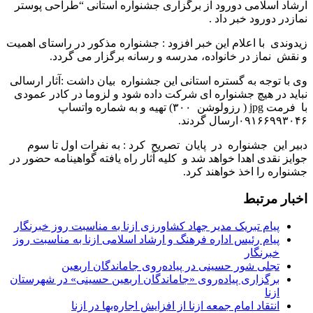
ارشاد اسلامی دورود از برگزاری جشنواره استانی “طراحی پوستر
نمازدر دورود خبر داد .
زیدوندی با اعلام این خبر افزود : جشنواره مذکور در راستای اهمیت
و نقش نماز در خانواده، مدرسه و رسانه برگزار می گردد.
وی با توجه به گستره استانی این جشنواره بیان داشت :آثار ارسالی
نباید در هیچ جشنواره ای شرکت داده شود و لزوما در کادر عمودی
با فرمت jpg ( رزولوشن ۳۰۰) تهیه و به شماره واتساپ
۰۹۱۶۶۹۹۳۰۴۶ارسال گردند.
دبیر این جشنواره در پایان تصریح کرد : به نفرات اول تا سوم
جوایز نقدی اهدا خواهد شد و کلیه آثار راه یافته گواهینامه حضور در
جشنواره را اخذ خواهند کرد.
اخبار مرتبط
پیام تبریک مدیر جهاد کشاورزی ازنا به مناسبت روز خبرنگار
پیام رئیس اداره فرهنگ و ارشاد اسلامی ازنا به مناسبت روز
خبرنگار
تجلی شور حسینی در پیاده‌روی جاماندگان اربعین
برگزاری پیاده‌روی «جاماندگان اربعین حسینی» در شهرستان
ازنا
انتقاد امام جمعه ازنا از افزایش اجاره‌بها در ازنا