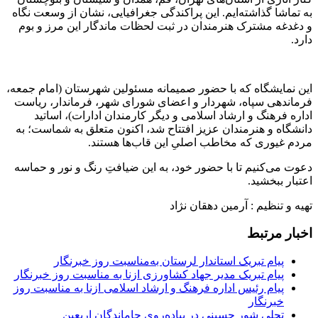
به تماشا گذاشته‌ایم. این پراکندگی جغرافیایی، نشان از وسعت نگاه
و دغدغه مشترک هنرمندان در ثبت لحظات ماندگار این مرز و بوم
دارد.
این نمایشگاه که با حضور صمیمانه مسئولین شهرستان (امام جمعه،
فرماندهی سپاه، شهردار و اعضای شورای شهر، فرماندار، ریاست
اداره فرهنگ و ارشاد اسلامی و دیگر کارمندان ادارات)، اساتید
دانشگاه و هنرمندان عزیز افتتاح شد، اکنون متعلق به شماست؛ به
مردم غیوری که مخاطب اصلیِ این قاب‌ها هستند.
دعوت می‌کنیم تا با حضور خود، به این ضیافتِ رنگ و نور و حماسه
اعتبار ببخشید.
تهیه و تنظیم : آرمین دهقان نژاد
اخبار مرتبط
پیام تبریک استاندار لرستان به‌مناسبت روز خبرنگار
پیام تبریک مدیر جهاد کشاورزی ازنا به مناسبت روز خبرنگار
پیام رئیس اداره فرهنگ و ارشاد اسلامی ازنا به مناسبت روز
خبرنگار
تجلی شور حسینی در پیاده‌روی جاماندگان اربعین