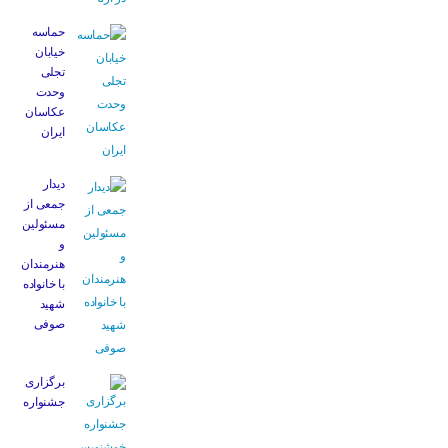
حماسه
خیابان
تجلی
وحدت
عکاسان
ایران
دیدار
جمعی از
مسئولین
و
هنرمندان
با خانواده
شهید
صوفی
برگزاری
جشنواره