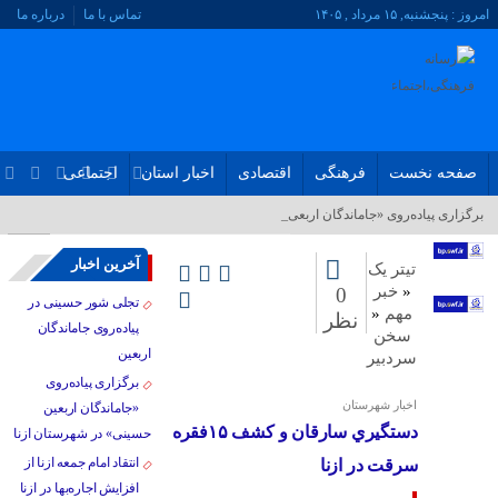
امروز : پنجشنبه, ۱۵ مرداد , ۱۴۰۵
تماس با ما
درباره ما
صفحه نخست
فرهنگی
اقتصادی
اخبار استان
اجتماعی
برگزاری پیاده‌روی «جاماندگان اربعین حسین_
آخرین اخبار
تیتر یک
«
خبر
0
تجلی شور حسینی در
مهم
«
نظر
پیاده‌روی جاماندگان
سخن
اربعین
سردبیر
برگزاری پیاده‌روی
اخبار شهرستان
«جاماندگان اربعین
دستگيري سارقان و کشف ۱۵فقره
حسینی» در شهرستان ازنا
انتقاد امام جمعه ازنا از
سرقت در ازنا
افزایش اجاره‌بها در ازنا