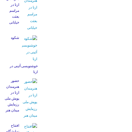
ازنا در
مراسم
بعثت
خیابانی
شکوه
خوشنویسی آئینی در
ازنا
حضور
هنرمندان
ازنا در
پویش ملی
رزمایش
میدان هنر
افتتاح
نمایشگاه