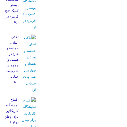
پوستر
کمیک «نخ
قرمز» در
ازنا
تلاقی
ایمان،
حماسه و
هنر؛ در
هشتاد و
چهارمین
شبِ بعث
خیابانی
ازنا
افتتاح
نمایشگاه
کاریکاتور
برای وطن
در ازنا