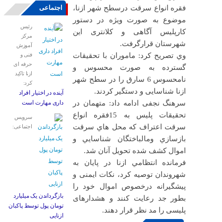
فقره انواع سرقت درسطح شهر ازنا،
اجتماعی
موضوع به صورت ويژه در دستور
رئیس
كارپلیس آگاهی و کلانتری این
مرکز
شهرستان قرارگرفت.
آموزش
وي تصريح كرد: ماموران با تحقيقات
فنی و
حرفه ای
گسترده به صورت محسوس و
ازنا تاکید
نامحسوس 6 سارق را در سطح شهر
کرد:
ازنا شناسایی و دستگیر کردند.
آینده در اختیار افراد
سرهنگ نجفی ادامه داد: متهمان در
داری مهارت است
تحقیقات پليس به 15فقره انواع
سرویس
سرقت اعتراف كه محل هاي سرقت
اجتماعی:
بازسازي ومالباختگان شناسايي و
اموال کشف شده تحویل آنان شد.
فرمانده انتظامي ازنا در پايان به
شهروندان توصیه کرد، نكات ایمنی و
پيشگيرانه درخصوص اموال خود را
بازگرداندن یک میلیارد
بطور جد رعایت کنند و هشدارهای
تومان پول توسط پاکبان
پلیسی را مد نظر قرار دهند.
ازنایی