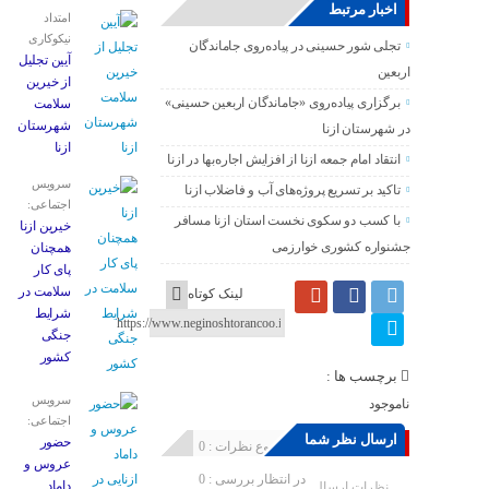
اخبار مرتبط
امتداد
نیکوکاری
تجلی شور حسینی در پیاده‌روی جاماندگان
آیین تجلیل
اربعین
از خیرین
برگزاری پیاده‌روی «جاماندگان اربعین حسینی»
سلامت
شهرستان
در شهرستان ازنا
ازنا
انتقاد امام جمعه ازنا از افزایش اجاره‌بها در ازنا
سرویس
تاکید بر تسریع پروژه‌های آب و فاضلاب ازنا
اجتماعی:
با کسب دو سکوی نخست استان ازنا مسافر
خیرین ازنا
جشنواره کشوری خوارزمی
همچنان
پای کار
سلامت در
لینک کوتاه
شرایط
جنگی
کشور
برچسب ها :
سرویس
ناموجود
اجتماعی:
ارسال نظر شما
حضور
مجموع نظرات : 0
عروس و
در انتظار بررسی : 0
داماد
نظرات ارسال