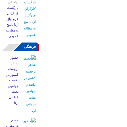
اجتماعی:
بازگشت
کارگران
فروآلیاژ
ازنا پاسخ
به مطالبه
عمومی
فرهنگی
حضور
شاعر
برجسته
کشور در
یکصد و
چهلمین
بعثت
خیابانی
ازنا
حضور
هنرمندان