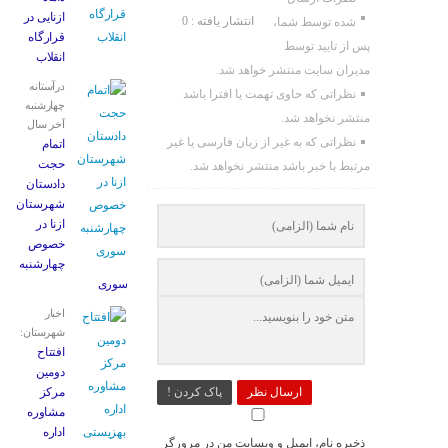
ازنایی در
انتشار یافته : 0
شده توسط شما،
قرارگاه
پس از تایید توسط
انقلاب
مدیران سایت منتشر خواهد شد.
درآستانه
نظراتی که حاوی تهمت یا افترا باشد
چهارشنبه
منتشر نخواهد شد.
آخر سال
نظراتی که به غیر از زبان فارسی یا غیر
اتمام
حجت
مرتبط با خبر باشد منتشر نخواهد شد.
دادستان
شهرستان
ازنا در
خصوص
چهارشنبه
‌سوری
اخبار
شهرستان:
افتتاح
دومین
ارسال نظر
پاک کردن !
مرکز
مشاوره
اداره
ذخیره نام، ایمیل و وبسایت من در مرورگر