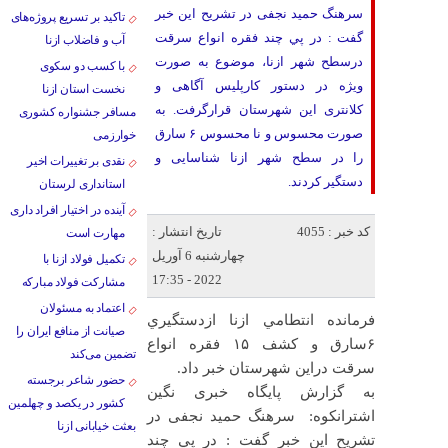
سرهنگ حمید نجفی در تشریح این خبر
تاکید بر تسریع پروژه‌های
گفت : در پي چند فقره انواع سرقت
آب و فاضلاب ازنا
درسطح شهر ازنا، موضوع به صورت
با کسب دو سکوی
ويژه در دستور كارپلیس آگاهی و
نخست استان ازنا
کلانتری این شهرستان قرارگرفت. به
مسافر جشنواره کشوری
صورت محسوس و نا محسوس ۶ سارق
خوارزمی
را در سطح شهر ازنا شناسایی و
نقدی بر تغییرات اخیر
دستگیر کردند.
استانداری لرستان
آینده در اختیار افراد داری
کد خبر : 4055
تاریخ انتشار :
مهارت است
چهارشنبه 6 آوریل
تکمیل فولاد ازنا با
2022 - 17:35
مشارکت فولاد مبارکه
اعتماد به مسئولان
فرمانده انتطامي ازنا ازدستگيري
صیانت از منافع ایران را
۶سارق و کشف ۱۵ فقره انواع
تضمین می‌کند
سرقت دراین شهرستان خبر داد.
حضور شاعر برجسته
به گزارش پایگاه خبری نگین
کشور در یکصد و چهلمین
اشترانکوه: سرهنگ حمید نجفی در
بعثت خیابانی ازنا
تشریح این خبر گفت : در پي چند