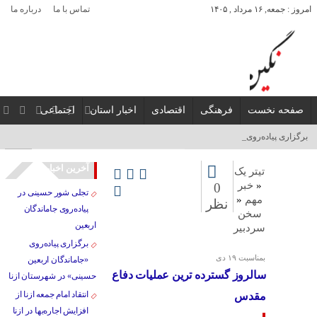
امروز : جمعه, ۱۶ مرداد , ۱۴۰۵
تماس با ما
درباره ما
صفحه نخست
فرهنگی
اقتصادی
اخبار استان
اجتماعی
برگزاری پیاده‌روی «جاما_
آخرین اخبار
تیتر یک
«
خبر
0
تجلی شور حسینی در
مهم
«
نظر
پیاده‌روی جاماندگان
سخن
اربعین
سردبیر
برگزاری پیاده‌روی
بمناسبت ۱۹ دی
«جاماندگان اربعین
سالروز گسترده ترین عملیات دفاع
حسینی» در شهرستان ازنا
انتقاد امام جمعه ازنا از
مقدس
افزایش اجاره‌بها در ازنا