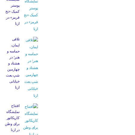
پوستر
کمیک «نخ
قرمز» در
ازنا
تلاقی
ایمان،
حماسه و
هنر؛ در
هشتاد و
چهارمین
شبِ بعث
خیابانی
ازنا
افتتاح
نمایشگاه
کاریکاتور
برای وطن
در ازنا