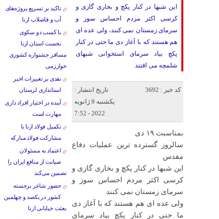
این شبها در کنار پکچ و بخاری گازی و
تاکید بر تسریع پروژه‌های
کرسی اکثر مردم احساس سوز و
آب و فاضلاب ازنا
سرمای زمستان نمی کنند، ولی عده ای
با کسب دو سکوی
هم هستند که با آغاز دی ما حتی در کنار
نخست استان ازنا
پکچ بیاد سرمای استخوانی شبهای
مسافر جشنواره کشوری
شلمچه می افتند
خوارزمی
نقدی بر تغییرات اخیر
کد خبر : 3692
تاریخ انتشار :
استانداری لرستان
یکشنبه 9 ژانویه
آینده در اختیار افراد داری
2022 - 7:52
مهارت است
تکمیل فولاد ازنا با
بمناسبت ۱۹ دی
مشارکت فولاد مبارکه
سالروز گسترده ترین عملیات دفاع
اعتماد به مسئولان
مقدس
صیانت از منافع ایران را
این شبها در کنار پکچ و بخاری گازی و
تضمین می‌کند
کرسی اکثر مردم احساس سوز و
حضور شاعر برجسته
سرمای زمستان نمی کنند
کشور در یکصد و چهلمین
ولی عده ای هم هستند که با آغاز دی
بعثت خیابانی ازنا
ما حتی در کنار پکچ بیاد سرمای