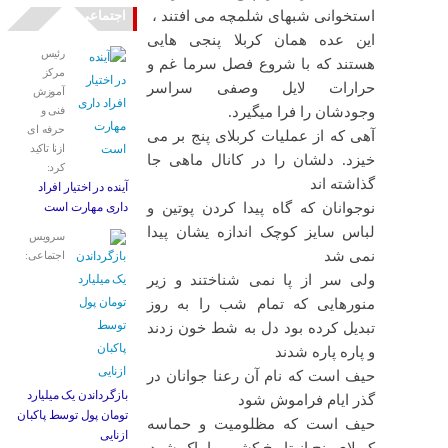
استخوانی شبهای شلمچه می افتند ،
اجتماعی
این عده همان کربلا پنجی هایی
رئیس
هستند که با شروع فصل سرما غم و
مرکز
حرارات لایل وصفی سراسر
آموزش
وجودشان را فرا میگیرد.
فنی و
حرفه ای
آهی که از عملیات کربلای پنج بر می
ازنا تاکید
خیزد. دلشان را در کانال ماهی جا
کرد:
گذاشته اند
آینده در اختیار افراد
نوجوانان که گاه پیدا کردن پوتین و
داری مهارت است
لباس سایز کوچک اندازه یشان پیدا
سرویس
نمی شد
اجتماعی:
ولی سر از پا نمی شناختند و زیر
منورهایی که تمام شب را به روز
تبدیل کرده بود دل به شط خون زدند
و پاره پاره شدند
حیف است که نام آن رعنا جوانان در
بازگرداندن یک میلیارد
گذر ایام فراموش شود
تومان پول توسط پاکبان
حیف است که مظلومیت و حماسه
ازنایی