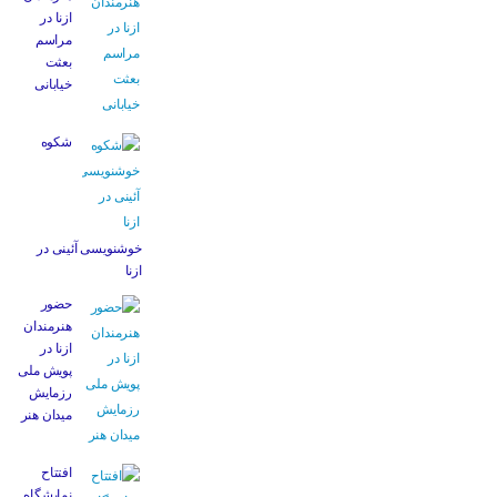
ازنا در
مراسم
بعثت
خیابانی
شکوه
خوشنویسی آئینی در
ازنا
حضور
هنرمندان
ازنا در
پویش ملی
رزمایش
میدان هنر
افتتاح
نمایشگاه