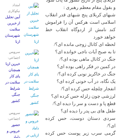
کربلای پنج از تاریخ کشور ما پاک شود
امتداد
و بقول مقام معظم رهبری :
نیکوکاری
شبهای کربلای پنج شبهای قدر انقلاب
آیین تجلیل
اسلامی است هرکس آن را فراموش
از خیرین
کند نامش از اردوگاه انقلاب خط
سلامت
شهرستان
خواهد خورد
ازنا
لحظه ای كانال زوجی مانده ای؟/
تا به صبح آيات ناجی خوانده ای؟
سرویس
اجتماعی:
جنگ در كانال ماهی بوده ای؟/
خیرین ازنا
در كمين در فكر راهی بوده ای؟
همچنان
جنگ در خاكريز نونی كرده ای؟/
پای کار
يک نگاه، در آب خونی كرده ای؟
سلامت در
انفجار چلچله حس كرده ای؟/
شرایط
جنگی
لرزشی چون زلزله حس كرده ای؟
کشور
قطع پا و دست و سر را ديده ای؟/
طفل های بی پدر را ديده ای؟
سرویس
سردی دستان دوست، حس كرده
اجتماعی:
حضور
ای؟/
عروس و
گرمی سرب زير پوست حس كرده
داماد