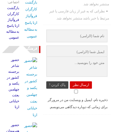
اجتماعی:
منتشر نخواهد شد.
بازگشت
نظراتی که به غیر از زبان فارسی یا غیر
کارگران
مرتبط با خبر باشد منتشر نخواهد شد.
فروآلیاژ
ازنا پاسخ
به مطالبه
عمومی
فرهنگی
حضور
شاعر
برجسته
کشور در
یکصد و
ارسال نظر
پاک کردن !
چهلمین
بعثت
ذخیره نام، ایمیل و وبسایت من در مرورگر
خیابانی
برای زمانی که دوباره دیدگاهی می‌نویسم.
ازنا
حضور
هنرمندان