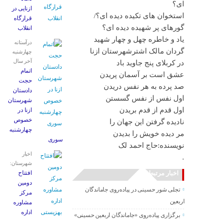
ای؟
ازنایی در
استخوان های تكيده ديده ای؟/
قرارگاه
گورهای پر شهيده ديده ای؟
انقلاب
یاد و خاطره چهل و چهار شهید
درآستانه
گردان مالک اشترشهرستان ازنا
چهارشنبه
آخر سال
در کربلای پنج جاوید باد
اتمام
عشق است بر آسمان پریدن
حجت
صد پرده به هر نفس دریدن
دادستان
اول نفس از نفس گسستن
شهرستان
اول قدم از قدم بریدن
ازنا در
خصوص
نادیده گرفتن این جهان را
چهارشنبه
مر دیده خویش را بدیدن
‌سوری
نویسنده:حاج احمد لک
اخبار
.
شهرستان:
اخبار مرتبط
افتتاح
دومین
تجلی شور حسینی در پیاده‌روی جاماندگان
مرکز
اربعین
مشاوره
اداره
برگزاری پیاده‌روی «جاماندگان اربعین حسینی»