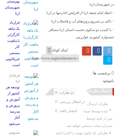
بهزیستی
در شهرستان ازنا
شهرستان
انتقاد امام جمعه ازنا از افزایش اجاره‌بها در ازنا
ازنا
تاکید بر تسریع پروژه‌های آب و فاضلاب ازنا
قرارداد
یک ماهه
با کسب دو سکوی نخست استان ازنا مسافر
کارگران
جشنواره کشوری خوارزمی
با ماهیت
کار
لینک کوتاه
مستمر
غیرقانونی
است
برچسب ها :
فرماندار
ناموجود
ازنا:
توسعه هر
ارسال نظر شما
مجموع نظرات : 0
کشور از
آموزش و
در انتظار بررسی : 0
نظرات ارسال
پرورش و
انتشار یافته : 0
شده توسط شما،
مدرسه
آغاز
پس از تایید توسط
می‌شود
مدیران سایت منتشر خواهد شد.
سرویس
نظراتی که حاوی تهمت یا افترا باشد