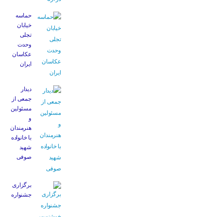
حماسه
خیابان
تجلی
وحدت
عکاسان
ایران
دیدار
جمعی از
مسئولین
و
هنرمندان
با خانواده
شهید
صوفی
برگزاری
جشنواره