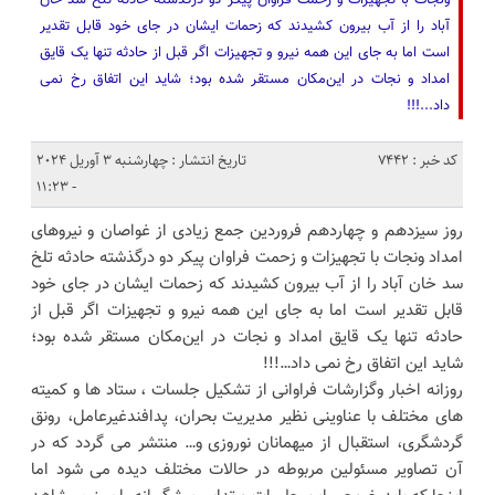
ونجات با‌ تجهیزات و زحمت فراوان پیکر دو درگذشته حادثه تلخ سد خان
آباد را از آب بیرون کشیدند که زحمات ایشان در جای خود قابل تقدیر
است اما به جای این همه نیرو و تجهیزات اگر قبل از حادثه تنها یک قایق
امداد و نجات در این‌مکان مستقر شده بود؛ شاید این اتفاق رخ نمی
داد...!!!
کد خبر : 7442
تاریخ انتشار : چهارشنبه 3 آوریل 2024
- 11:23
روز سیزدهم و چهاردهم فروردین جمع زیادی از غواصان و نیروهای
امداد ونجات با‌ تجهیزات و زحمت فراوان پیکر دو درگذشته حادثه تلخ
سد خان آباد را از آب بیرون کشیدند که زحمات ایشان در جای خود
قابل تقدیر است اما به جای این همه نیرو و تجهیزات اگر قبل از
حادثه تنها یک قایق امداد و نجات در این‌مکان مستقر شده بود؛
شاید این اتفاق رخ نمی داد…!!!
روزانه اخبار و‌گزارشات فراوانی از تشکیل جلسات ، ستاد ها و کمیته
های مختلف با عناوینی نظیر مدیریت بحران، پدافندغیرعامل، رونق
گردشگری، استقبال از میهمانان نوروزی و… منتشر می گردد که در
آن تصاویر مسئولین مربوطه در حالات مختلف دیده می شود اما