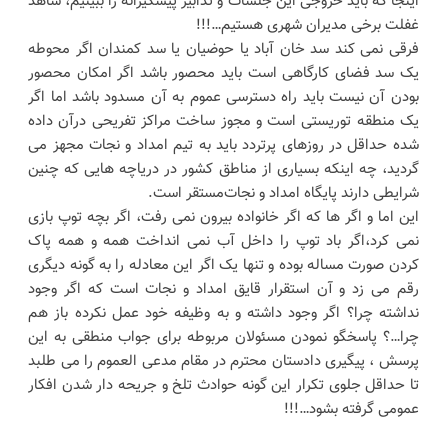
اینجا که باید خروجی این جلسات و تدابیر پیشگیرانه را ببینیم، شاهد
غفلت برخی مدیران شهری هستیم…!!!
فرقی نمی کند سد خان آباد یا حوضیان یا سد کمندان اگر محوطه
یک سد فضای کارگاهی است باید محصور باشد اگر امکان محصور
بودن آن نیست باید راه دسترسی عموم به آن مسدود باشد اما اگر
یک منطقه توریستی است و مجوز ساخت مراکز تفریحی درآن داده
شده حداقل در روزهای پرتردد باید به تیم امداد و نجات مجهز می
گردید، چه اینکه بسیاری از مناطق کشور در دریاچه هایی که چنین
شرایطی دارند پایگاه امداد و نجات‌مستقر است.
این اما و اگر ها که اگر خانواده بیرون نمی رفت، اگر بچه توپ بازی
نمی کرد،اگر باد توپ را داخل آب نمی انداخت همه و همه پاک
کردن صورت مساله بوده و تنها یک اگر این معادله را به گونه دیگری
رقم می زد و آن استقرار قایق امداد و نجات است که اگر وجود
نداشته چرا؟ اگر وجود داشته و به وظیفه خود عمل نکرده باز هم‌
چرا…؟ پاسخگو نمودن مسئولان مربوطه برای جواب منطقی به این
پرسش ، پیگیری دادستان محترم در مقام مدعی العموم را می طلبد
تا حداقل جلوی تکرار این گونه حوادث تلخ و جریحه دار شدن افکار
عمومی گرفته بشود…!!!