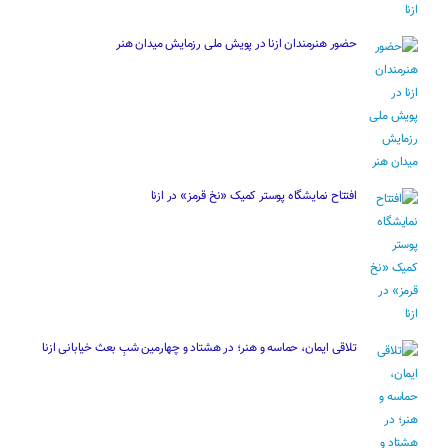
حضور هنرمندان ازنا در پویش ملی رزمایش میدان هنر
افتتاح نمایشگاه پوستر کمیک «نخ قرمز» در ازنا
تلاقی ایمان، حماسه و هنر؛ در هشتاد و چهارمین شبِ بعث خیابانی ازنا