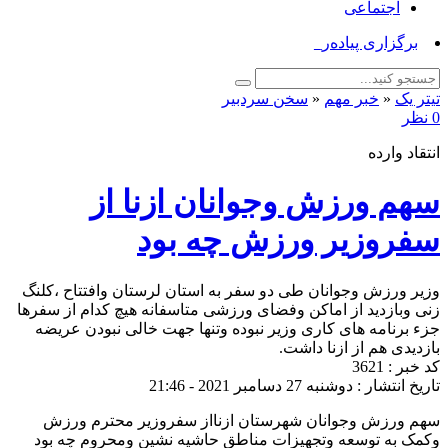
اجتماعی
برگزاری پیاده‌روی «ج_
تیتر یک
«
خبر مهم
«
سخن سردبیر
0 نظر
انتقاد وارده
سهم ورزش وجوانان ازنا از
سفروزیر ورزش چه بود
وزیر ورزش وجوانان طی دو سفر به استان لرستان وافتتاح ،کلنگ
زنی وبازدید از اماکن وفضای ورزشی متاسفانه هیچ کدام از سفرها
جزء برنامه های کاری وزیر نبوده وتنها جهت خالی نبودن عریضه
بازدیدی هم از ازنا داشت.
کد خبر : 3621
تاریخ انتشار : دوشنبه 27 دسامبر 2021 - 21:46
سهم ورزش وجوانان شهرستان ازنااز سفروزیر محترم ورزش
وکمک به توسعه وتجهیزات مناطق حاشیه نشین ومحروم چه بود