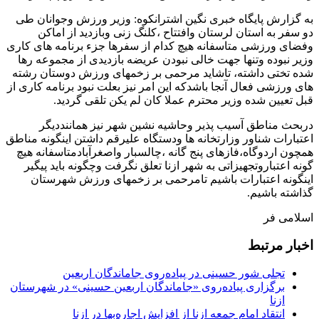
به گزارش پایگاه خبری نگین اشترانکوه: وزیر ورزش وجوانان طی
دو سفر به استان لرستان وافتتاح ،کلنگ زنی وبازدید از اماکن
وفضای ورزشی متاسفانه هیچ کدام از سفرها جزء برنامه های کاری
وزیر نبوده وتنها جهت خالی نبودن عریضه بازدیدی از مجموعه رها
شده تختی داشته، تاشاید مرحمی بر زخمهای ورزش دوستان رشته
های ورزشی فعال آنجا باشدکه این امر نیز بعلت نبود برنامه کاری از
قبل تعیین شده وزیر محترم عملا کان لم یکن تلقی گردید.
دربحث مناطق آسیب پذیر وحاشیه نشین شهر نیز هماننددیگر
اعتبارات شناور وزارتخانه ها ودستگاه علیرقم داشتن اینگونه مناطق
همچون اردوگاه،فازهای پنج گانه ،چالسبار واصغرآبادمتاسفانه هیچ
گونه اعتباروتجهیزاتی به شهر ازنا تعلق نگرفت وچگونه باید پیگیر
اینگونه اعتبارات باشیم تامرحمی بر زخمهای ورزش شهرستان
گذاشته باشیم.
اسلامی فر
اخبار مرتبط
تجلی شور حسینی در پیاده‌روی جاماندگان اربعین
برگزاری پیاده‌روی «جاماندگان اربعین حسینی» در شهرستان
ازنا
انتقاد امام جمعه ازنا از افزایش اجاره‌بها در ازنا