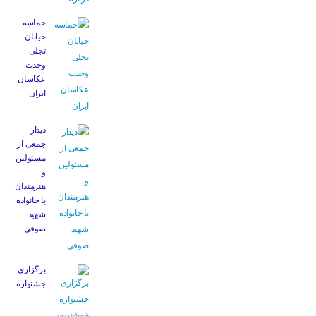
حماسه
خیابان
تجلی
وحدت
عکاسان
ایران
دیدار
جمعی از
مسئولین
و
هنرمندان
با خانواده
شهید
صوفی
برگزاری
جشنواره