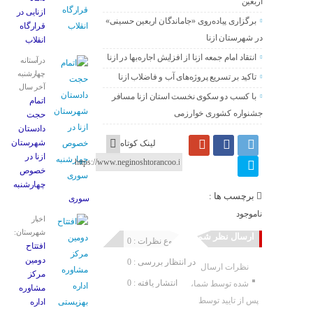
اربعین
ازنایی در
برگزاری پیاده‌روی «جاماندگان اربعین حسینی»
قرارگاه
در شهرستان ازنا
انقلاب
انتقاد امام جمعه ازنا از افزایش اجاره‌بها در ازنا
درآستانه
چهارشنبه
تاکید بر تسریع پروژه‌های آب و فاضلاب ازنا
آخر سال
با کسب دو سکوی نخست استان ازنا مسافر
اتمام
جشنواره کشوری خوارزمی
حجت
دادستان
شهرستان
لینک کوتاه
ازنا در
خصوص
چهارشنبه
برچسب ها :
‌سوری
ناموجود
اخبار
شهرستان:
ارسال نظر شما
مجموع نظرات : 0
افتتاح
دومین
در انتظار بررسی : 0
نظرات ارسال
مرکز
انتشار یافته : 0
شده توسط شما،
مشاوره
پس از تایید توسط
اداره