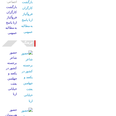
اجتماعی:
بازگشت
کارگران
فروآلیاژ
ازنا پاسخ
به مطالبه
عمومی
فرهنگی
حضور
شاعر
برجسته
کشور در
یکصد و
چهلمین
بعثت
خیابانی
ازنا
حضور
هنرمندان