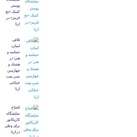
پوستر
کمیک «نخ
قرمز» در
ازنا
تلاقی
ایمان،
حماسه و
هنر؛ در
هشتاد و
چهارمین
شبِ بعث
خیابانی
ازنا
افتتاح
نمایشگاه
کاریکاتور
برای وطن
در ازنا