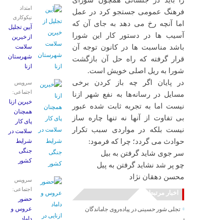
را باید در جلساتی همچون شورای
امتداد
فرهنگ عمومی جستجو کرد در عمل
نیکوکاری
اما آنچه رخ می دهد به جای آن که
آیین تجلیل
آسیب ها در دستور کار این شورا
از خیرین
باشد مناسبت ها در کانون توجه آن
سلامت
شهرستان
قرار گرفته که راه حل آن بازگشت
ازنا
شورا به ریل اصلی خویش است.
در پایان اگر چه باز کردن برخی
سرویس
اجتماعی:
مسایل در رسانه‌ها به نفع شهر ازنا
خیرین ازنا
نیست اما به تجربه ثابت شده عبور
همچنان
بی تفاوت از آنها نه تنها چاره ساز
پای کار
نیست بلکه در مواردی سبب تکرار
سلامت در
حوادث می گردد؛ چرا که فرمود:
شرایط
جنگی
سر جوی شاید گرفتن به بیل
کشور
چو پر شد نشاید گرفتن به پیل
محسن دهقان نژاد
سرویس
اجتماعی:
اخبار مرتبط
حضور
عروس و
تجلی شور حسینی در پیاده‌روی جاماندگان
داماد