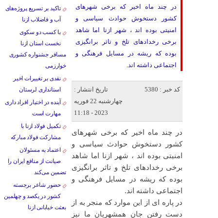
در چند ماه اخیر که برخی شهرهای
تاکید بر تسریع پروژه‌های
کشور دستخوش حوادث سیاسی و
آب و فاضلاب ازنا
امنیتی بوده اند ، شهر ازنا اما شاهد
با کسب دو سکوی
برخی رخدادهای تلخ و تاثر برانگیزی
نخست استان ازنا
بوده که ریشه در مسایل فرهنگی و
مسافر جشنواره کشوری
اجتماعی داشته اند.
خوارزمی
نقدی بر تغییرات اخیر
کد خبر : 5380
تاریخ انتشار :
استانداری لرستان
چهارشنبه 22 فوریه
آینده در اختیار افراد داری
2023 - 11:18
مهارت است
تکمیل فولاد ازنا با
در چند ماه اخیر که برخی شهرهای
مشارکت فولاد مبارکه
کشور دستخوش حوادث سیاسی و
اعتماد به مسئولان
امنیتی بوده اند ، شهر ازنا اما شاهد
صیانت از منافع ایران را
برخی رخدادهای تلخ و تاثر برانگیزی
تضمین می‌کند
بوده که ریشه در مسایل فرهنگی و
حضور شاعر برجسته
اجتماعی داشته اند.
کشور در یکصد و چهلمین
در پاره ای از این موارد که منجر به از
بعثت خیابانی ازنا
دست رفتن جان همشهریان ما نیز