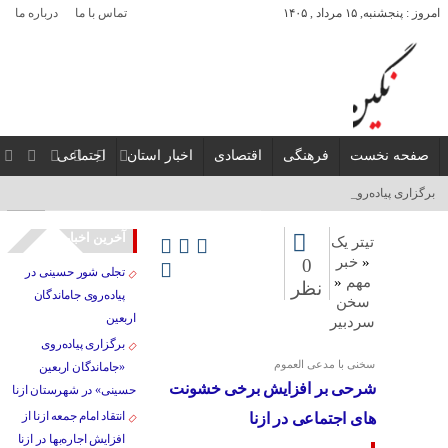
امروز : پنجشنبه, ۱۵ مرداد , ۱۴۰۵
تماس با ما
درباره ما
صفحه نخست
فرهنگی
اقتصادی
اخبار استان
اجتماعی
برگزاری پیاده‌روی «جام_
آخرین اخبار
تیتر یک
«
خبر
0
تجلی شور حسینی در
مهم
«
نظر
پیاده‌روی جاماندگان
سخن
اربعین
سردبیر
برگزاری پیاده‌روی
سخنی با مدعی العموم
«جاماندگان اربعین
شرحی بر افزایش برخی خشونت
حسینی» در شهرستان ازنا
انتقاد امام جمعه ازنا از
های اجتماعی در ازنا
افزایش اجاره‌بها در ازنا