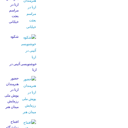
ازنا در
مراسم
بعثت
خیابانی
شکوه
خوشنویسی آئینی در
ازنا
حضور
هنرمندان
ازنا در
پویش ملی
رزمایش
میدان هنر
افتتاح
نمایشگاه