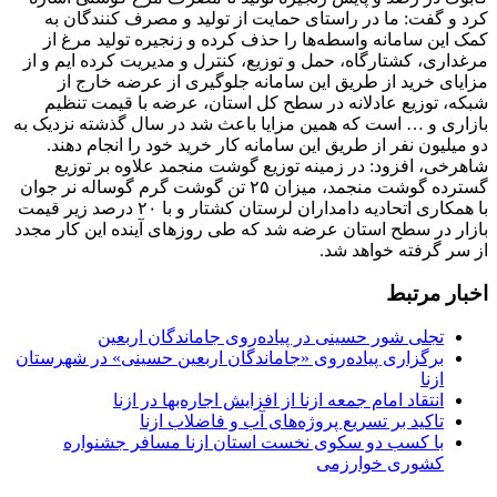
کرد و گفت: ما در راستای حمایت از تولید و مصرف کنندگان به
کمک این سامانه واسطه‌ها را حذف کرده و زنجیره تولید مرغ از
مرغداری، کشتارگاه، حمل و توزیع، کنترل و مدیریت کرده ایم و از
مزایای خرید از طریق این سامانه جلوگیری از عرضه خارج از
شبکه، توزیع عادلانه در سطح کل استان، عرضه با قیمت تنظیم
بازاری و … است که همین مزایا باعث شد در سال گذشته نزدیک به
دو میلیون نفر از طریق این سامانه کار خرید خود را انجام دهند.
شاهرخی، افزود: در زمینه توزیع گوشت منجمد علاوه بر توزیع
گسترده گوشت منجمد، میزان ۲۵ تن گوشت گرم گوساله نر جوان
با همکاری اتحادیه دامداران لرستان کشتار و با ۲۰ درصد زیر قیمت
بازار در سطح استان عرضه شد که طی روزهای آینده این کار مجدد
از سر گرفته خواهد شد.
اخبار مرتبط
تجلی شور حسینی در پیاده‌روی جاماندگان اربعین
برگزاری پیاده‌روی «جاماندگان اربعین حسینی» در شهرستان
ازنا
انتقاد امام جمعه ازنا از افزایش اجاره‌بها در ازنا
تاکید بر تسریع پروژه‌های آب و فاضلاب ازنا
با کسب دو سکوی نخست استان ازنا مسافر جشنواره
کشوری خوارزمی