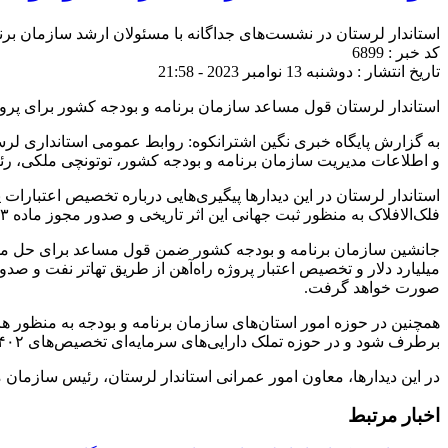
استاندار لرستان در نشست‌های جداگانه با مسئولان ارشد سازمان برن
کد خبر : 6899
تاریخ انتشار : دوشنبه 13 نوامبر 2023 - 21:58
استاندار لرستان قول مساعد سازمان برنامه و بودجه کشور برای پرو
به گزارش پایگاه خبری نگین اشترانکوه: روابط عمومی استانداری لرست
و اطلاعات مديريت سازمان برنامه و بودجه كشور، توتونچی ملکی، رئی
فلک‌الافلاک به منظور ثبت جهانی این اثر تاریخی و صدور مجوز ماده ۲۳ سد معشوره، تامین اعتبار ساختمان استانداری و افزایش اعتبارات هزینه‌ای استان در سال ۱۴۰۳ لرستان انجام داد.
صورت خواهد گرفت.
برطرف شود و در حوزه تملک دارایی‌های سرمایه‌ای تخصیص‌های ۱۴۰۲ نیز مورد بحث و بررسی قرار گرفت و مقرر شد بگ سهم مناسبی به استان اختصاص داده شود.
در این دیدارها، معاون امور عمرانی استاندار لرستان، رئیس سازمان م
اخبار مرتبط