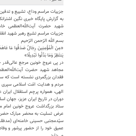
جزییات مراسم وداع، تشییع و تدفین 
به گزارش پایگاه خبری نگین اشتران
شهید حضرت آیت‌الله‌العظمی خامنه
جزییات مراسم تشیع رهبر شهید انقلا
بسم الله الرّحمن الرّحیم
«مِنَ الْمُؤْمِنِینَ رِجَالٌ صَدَقُوا مَا عَاهَدُو
یَنتَظِرُ وَمَا بَدَّلُوا تَبْدِیلًا»
در پی عروج خونین مرجع عالی‌قدر ج
مجاهد شهید حضرت آیت‌الله‌العظمی
فقدان بزرگمردی نشسته است که سرا
مردم و هدایت امّت اسلامی سپری نم
الهی، همواره پرچم استقلال ایران عز
دوران در تاریخ ایران عزیز، جهان اسل
ستاد بزرگداشت عروج خونین امام مج
عرض تسلیت به محضر مبارک حضرت ول
سیّدمجتبی حسینی خامنه‌ای (مدظله‌
عمیق خود را از حضور پرشور و وفاد
می‌دارد.