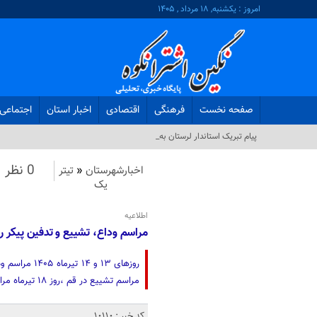
امروز : یکشنبه, ۱۸ مرداد , ۱۴۰۵
صفحه نخست
فرهنگی
اقتصادی
اخبار استان
اجتماعی
پیام تبریک استاندار لرستان به‌مناسبت _
0 نظر
اخبارشهرستان
«
تیتر
یک
اطلاعیه
مراسم وداع، تشییع و تدفین پیکر ر
مراسم تشییع در قم ،روز ۱۸ تیرماه مراسم تشییع و تدفین در مشهد مقدس
کد خبر : 10110