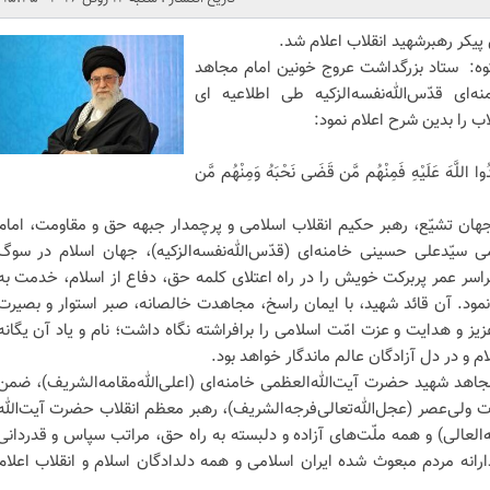
پیکر رهبرشهید انقلاب اعلام شد.
کوه: ستاد بزرگداشت عروج خونین امام مجاهد
‌ای‌ قدّس‌الله‌نفسه‌الزکیه طی اطلاعیه ای
ب را بدین شرح اعلام نمود:
ا اللَّهَ عَلَیْهِ فَمِنْهُم مَّن قَضَى نَحْبَهُ وَمِنْهُم مَّن
هان تشیّع، رهبر حکیم انقلاب اسلامی و پرچمدار جبهه حق و مقاومت، امام
 سیّدعلی حسینی خامنه‌ای (قدّس‌الله‌نفسه‌الزکیه)، جهان اسلام در سوگ
سر عمر پربرکت خویش را در راه اعتلای کلمه حق، دفاع از اسلام، خدمت به
ود. آن قائد شهید، با ایمان راسخ، مجاهدت خالصانه، صبر استوار و بصیرت
یز و هدایت و عزت امّت اسلامی را برافراشته نگاه داشت؛ نام و یاد آن یگانه
ام و در دل آزادگان عالم ماندگار خواهد بود.
اهد شهید حضرت آیت‌الله‌العظمی خامنه‌ای (اعلی‌الله‌مقامه‌الشریف)، ضمن
ی‌عصر (عجل‌الله‌تعالی‌فرجه‌الشریف)، رهبر معظم انقلاب حضرت آیت‌الله
العالی) و همه ملّت‌های آزاده و دلبسته به راه حق، مراتب سپاس و قدردانی
ارانه مردم مبعوث شده ایران اسلامی و همه دلدادگان اسلام و انقلاب اعلام