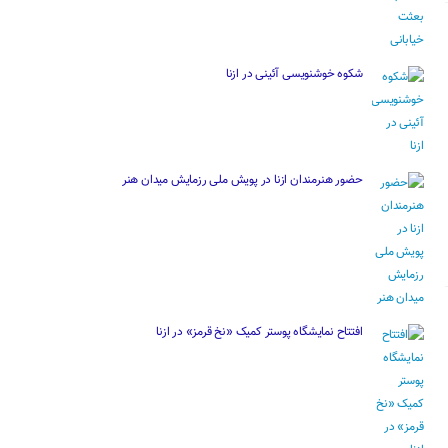
شکوه خوشنویسی آئینی در ازنا
حضور هنرمندان ازنا در پویش ملی رزمایش میدان هنر
افتتاح نمایشگاه پوستر کمیک «نخ قرمز» در ازنا