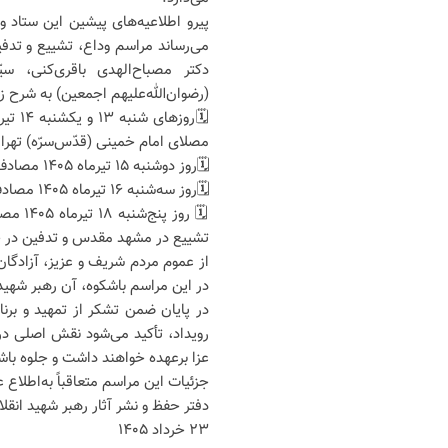
پیرو اطلاعیه‌های پیشین این ستاد و 
می‌رساند مراسم وداع، تشییع و تدف
دکتر مصباح‌الهدی باقری‌کنی، س
(رضوان‌الله‌علیهم اجمعین) به شرح زی
مصلای امام خمینی (قدّس‌سرّه) تهرا
🗓روز دوشنبه ۱۵ تیرماه ۱۴۰۵ مصادف با بیست‌ویکم ماه محرم: مراسم تشییع در تهران.
🗓روز سه‌شنبه ۱۶ تیرماه ۱۴۰۵ مصادف با بیست‌ودوم ماه محرم: مراسم تشییع در شهر مقدّس قم.
🗓 رو
تشییع در مشهد مقدس و تدفین در حرم 
از عموم مردم شریف و عزیز، آزادگان
در این مراسم باشکوه، آن رهبر شهید 
در پایان ضمن تشکر از تمهید و برنا
رویداد، تأکید می‌شود نقش اصلی در
عزا برعهده خواهند داشت و جلوه باشک
جزئیات این مراسم متعاقباً به‌اطلاع
دفتر حفظ و نشر آثار رهبر شهید انقل
۲۳ خرداد ۱۴۰۵