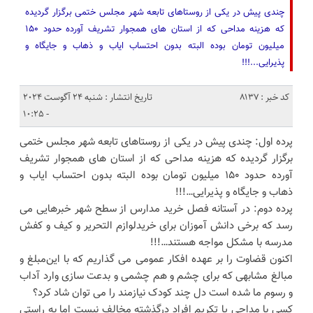
چندی پیش در یکی از روستاهای تابعه شهر مجلس ختمی برگزار گردیده
که هزینه مداحی که از استان های همجوار تشریف آورده حدود ۱۵۰
میلیون تومان بوده البته بدون احتساب ایاب و ذهاب و جایگاه و
پذیرایی...!!!
کد خبر : 8137
تاریخ انتشار : شنبه 24 آگوست 2024
- 10:25
پرده اول: چندی پیش در یکی از روستاهای تابعه شهر مجلس ختمی
برگزار گردیده که هزینه مداحی که از استان های همجوار تشریف
آورده حدود ۱۵۰ میلیون تومان بوده البته بدون احتساب ایاب و
ذهاب و جایگاه و پذیرایی…!!!
پرده دوم: در آستانه فصل خرید مدارس از سطح شهر خبرهایی می
رسد که برخی دانش آموزان برای خریدلوازم التحریر و کیف و کفش
مدرسه با مشکل مواجه هستند…!!!
اکنون قضاوت را بر عهده افکار عمومی می گذاریم که با این‌مبلغ و
مبالغ مشابهی که برای چشم و هم چشمی و بدعت سازی وارد آداب
و رسوم‌ ما شده است دل چند کودک نیازمند را می توان شاد کرد؟
کسی با مداحی یا تکریم افراد درگذشته مخالف نیست اما به راستی