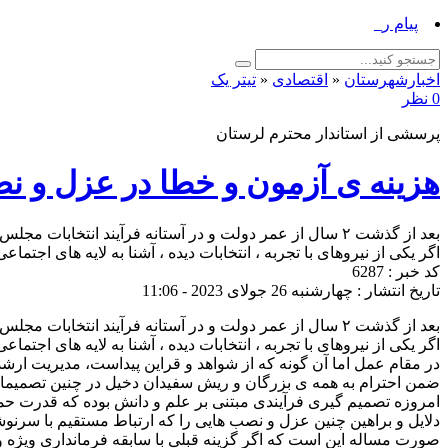
پیام رئیس اداره فرهنگ_
اخبارشهرستان
«
اقتصادی
«
تیتر یک
0 نظر
پرسشی از استاندار محترم لرستان
هزینه ی آزمون و خطا در عزل و ن
بعد از گذشت ۲ سال از عمر دولت و در آستانه فرآیند انت
اگر یکی از نیروهای با تجربه ، انتخابات دیده ، آشنا به لایه های اجت
کد خبر : 6287
تاریخ انتشار : چهارشنبه 26 جولای 2023 - 11:06
بعد از گذشت ۲ سال از عمر دولت و در آستانه فرآیند انت
اگر یکی از نیروهای با تجربه ، انتخابات دیده ، آشنا به لایه های اجت
در مقام عمل اما آن گونه که از شواهد و قراین‌ پیداست، مدیریت ارش
ضمن‌ احترا‌م به همه ی بزرگان و ریش سفیدان دخیل در چنین‌ تصم
امروزه تصمیم گیری فرآیندی مبتنی بر علم و دانش بوده که قدرت حما
دلایل و براهین چنین عزل و نصب هایی را که ارتباط مستقیم با سرن
صورت مساله این است که اگر گزینه قبلی با سابقه فرمانداری ویژه و