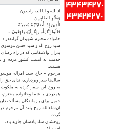
انا لله و انا الیه راجعون
وَبَشِّرِ الصَّابِرِينَ
الَّذِينَ إِذَا أَصَابَتْهُمْ مُصِيبَةٌ
قَالُوا إِنَّا لِلَّهِ وَإِنَّا إِلَيْهِ رَاجِعُونَ…
خانواده محترم شهیدان گرانقدر :
سید روح اله و سید حسن موسوی
پدران والامقامی که در راه رضای 
خدمت به امنیت کشور مردم و نظام
هستند.
مرحوم « حاج سید امراله موسو
سال‌ها صبر وبردباری، ندای حق ر
به روح این سفر کرده به ملکوت
همدردی با شما وخانواده محترم، ا
جمیل برای بازماندگان مسألت داری
ان‌شاءالله روح بلند آن مرحوم در
گردد.
روحشان شاد یادشان جاوید باد.
احمد لک