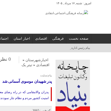
امروز : شنبه, ۱۷ مرداد , ۱۴۰۵
صفحه نخست
فرهنگی
اقتصادی
اخبار استان
اجتما
پیام رئیس اداره فرهنگ و ارشا_
0 نظر
اخبارشهرستان
«
اقتصادی
«
تیتر یک
پیام‌تسلیت
پدر شهیدان موسوی آسمانی شد
پدران والامقامی که در راه رضای مع
امنیت کشور مردم و نظام نثار نمودند، 
کد خبر : 3065