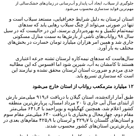
جلوگیری از سیلاب، ایجاد آب پایدار و آب‌رسانی در زمان‌های خشک‌سالی از
مهم‌ترین فواید سدسازی محسوب می‌شود.
استان لرستان به دلیل شرایط جغرافیایی، مستعد سیلاب است و
تنها در صورتی می‌تواند از چنگ سیلاب رهایی یابد که سدهای
نیمه‌تمام تکمیل و به بهره‌برداری برسند، این در حالیست که در سیل
سال ۹۸ رواناب‌های ناشی از بارش‌ها به سمت منازل مسکونی
جاری شد و همین امر هزاران میلیارد تومان خسارت در بخش‌های
مختلف به بار آورد.
سال‌هاست که سدهای نیمه‌کاره لرستان تشنه جرعه اعتباری
هستند تا کامشان به آب، شیرین شود اما افسوس که این مطالبه
جدی مردم و ضرورت استان لرستان محقق نشده و نیازمند این
است که سدسازی تسریع یابد.
۱۲
میلیارد مترمکعب رواناب از استان خارج می‌شود
طبق آمار ارائه‌شده، استان گیلان با دریافت ۹۱۹٫۶ میلی‌متر بارش
از ابتدای سال آبی جاری تا ۲۰ مرداد امسال، پربارش‌ترین منطقه
کشور اعلام شد، همچنین کهگیلویه و بویراحمد با ۶۴۱٫۴ میلی‌متر
مقام دوم، چهارمحال ‌و بختیاری با دریافت ۶۴۰ میلی‌متر مقام سوم
و استان‌های گلستان با ۴۲۹٫۷ و لرستان با ۴۲۵٫۹ مقام‌های بعدی در
پربارش‌ترین استان‌های کشور محسوب شدند.