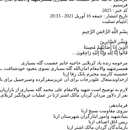
فرستیم .
کد خبر : 2825
تاریخ انتشار : جمعه 16 آوریل 2021 - 20:33
بِسْمِ اللَّهِ الرَّحْمَنِ الرَّحِيمِ
وَبَشِّرِ الصَّابِرِينَ
الَّذِينَ إِذَا أَصَابَتْهُمْ مُصِيبَةٌ
قَالُوا إِنَّا لِلَّهِ وَإِنَّا إِلَيْهِ رَاجِعُونَ…
مرحومه زنده یاد کربلایی حاجیه خانم عصمت گله بسیاری
همسرشهید والامقام امان‌الله گله بسباری بسوی معبود خودشتافت. 
خجسته کارمند محترم بانک رفا ازنا
ازخداوندمتعال علودرجات برای آن عزیزسفرکرده وصبرجمیل برای باز
نفر از دلاور مردان گردان مالک اشتر ازنا در عملیات غروانگیز کربلای۵ در شلمچه به شهادت رسید
فرماندهی
نیروی مقاومت بسبج ازنا
بنیادشهید وامور ایثارگران شهرستان ازنا
ریس اتاق اصناف ازنا
بازماندگان گردان مالک اشتر ازنا