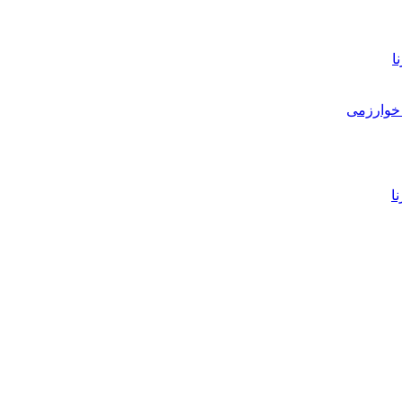
ا
خوارزمی
ا