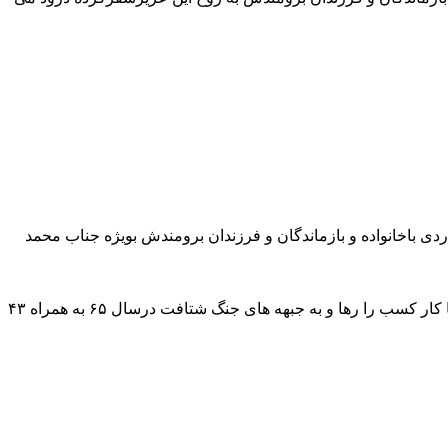
 باخانواده و بازماندگان و فرزندان برومندش بویژه جناب محمد
لازم به توضیح است شهید والامقام علی محمد گله بسیاری از بازاریان خوش نام ازنا بود که جهت دفاع از کیان کشور در دوران غربت ارزشها کار کسب را رها و به جبهه های جنگ شتافت درسال ۶۵ به همراه ۴۳