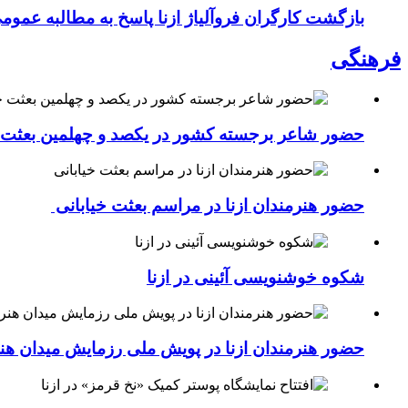
بازگشت کارگران فروآلیاژ ازنا پاسخ به مطالبه عموم
فرهنگی
حضور شاعر برجسته کشور در یکصد و چهلمین بعثت خی
حضور هنرمندان ازنا در مراسم بعثت خیابانی
شکوه خوشنویسی آئینی در ازنا
حضور هنرمندان ازنا در پویش ملی رزمایش میدان هن