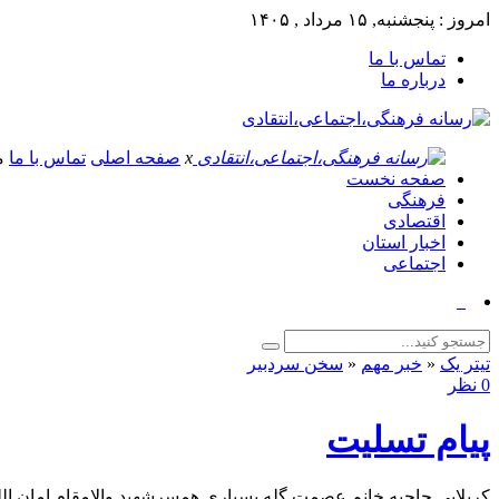
امروز : پنجشنبه, ۱۵ مرداد , ۱۴۰۵
تماس با ما
درباره ما
x
صفحه اصلی
تماس با ما
م
صفحه نخست
فرهنگی
اقتصادی
اخبار استان
اجتماعی
برگزاری پیاده‌ر_
تیتر یک
«
خبر مهم
«
سخن سردبیر
0 نظر
پیام تسلیت
کربلایی حاجیه خانم عصمت گله بسیاری همسرشهید والامقام امان الل