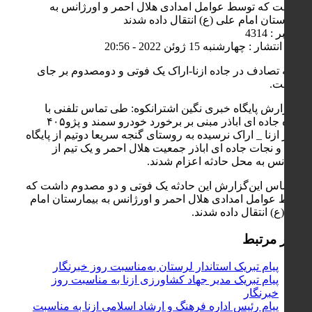
گذاشت که توسط عوامل امدادی هلال احمر و اورژانس به
بیمارستان امام علی (ع) انتقال داده شدند
کد خبر : 4314
تاریخ انتشار : چهارشنبه 15 ژوئن 2022 - 20:56
حادثه تصادف در جاده ازنا-اراک یک فوتی و دو‌مصدوم بر جای
گذاشت.
به گزارش پایگاه خبری نگین اشترانکوه: طی تماس تلفنی با
پایگاه جاده ای اباذر مبنی بر برخورد خودرو سمند و پژو۴۰۵
محور ازنا _ اراک نرسیده به روستای گنجه سریعا دوتیم از پایگاه
امداد و نجات جاده ای اباذر جمعیت هلال احمر و یک تیم از
اورژانس به محل حادثه اعزام شدند.
بر اساس این‌گزارش این حادثه یک فوتی و دو مصدوم داشت که
توسط عوامل امدادی هلال احمر و اورژانس به بیمارستان امام
علی (ع) انتقال داده شدند.
اخبار مرتبط
پیام تبریک استاندار لرستان به‌مناسبت روز خبرنگار
پیام تبریک مدیر جهاد کشاورزی ازنا به مناسبت روز
خبرنگار
پیام رئیس اداره فرهنگ و ارشاد اسلامی ازنا به مناسبت