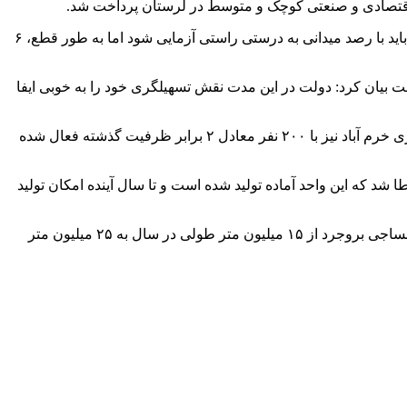
استاندار لرستان در خصوص میزان اشتغال استان حاصل از این سرمایه گذاری ها گفت: این رقم بین ۲۷ تا ۲۸ هزار نفر عنوان شده است که باید با رصد میدانی به درستی راستی آزمایی شود اما به طور قطع، ۶
 پارسال رییس جمهور به استان لحاظ شده است بیان کرد: دولت در این مدت نقش تسهیلگری خود را به خوبی ایفا
وی گفت: در این مدت مشکلات آب معدنی بیشه با سرمایه گذاری شرکت مینو برطرف شد و این واحد نیمه فعال توسعه یافت و ماشین سازی خرم آباد نیز با ۲۰۰ نفر معادل ۲ برابر ظرفیت گذشته فعال شده
ه این واحد آماده تولید شده است و تا سال آینده امکان تولید
استاندار لرستان با اشاره به رفع مشکلات و توسعه واحدهایی چون سیلیکون متال بروجرد و آهک هیدراته پلدختر افزود: همچنین تولید سالانه نساجی بروجرد از ۱۵ میلیون متر طولی در سال به ۲۵ میلیون متر