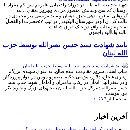
شهید حشمت الله بیات در دوران راهنمایی علیرغم سن کم همراه با
دوستان کم سن وسالش منصور مرادی ‌وبهروز دهقان ….به
گروهانی به فرماندهی حمزه دهقان ‌و سید مرتضی میر محمدی در
قالب گردان ابوذر شهرستان الیگودرز در تیپ ۵۷حضرت ابوالفضل
به جبهه زبیدات واقع در خاک عراق شتافت.
انالله واناالیه راجعون
تایید شهادت سید حسن نصرالله توسط حزب
الله لبنان
جناب استاد، سرور مقاومت، بنده صالح، به عنوان شهیدی بزرگ،
رهبری شجاع، دلاور، مؤمنی حکیم، بصیر و مؤمن در جوار پروردگار
و در سفر الهی ایمان در رکاب پیامبران و امامان شهید جناب سید
حسن نصرالله دبیرکل حزب الله لبنان به شهدای بزرگ و جاویدالاثر
خود پیوست
صفحه 1 از 3
3
2
1
›
آخرین اخبار
پیام تبریک استاندار لرستان به‌مناسبت روز خبرنگار